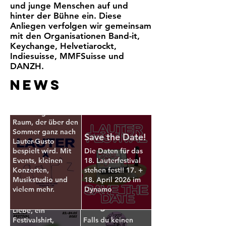
und junge Menschen auf und
hinter der Bühne ein. Diese
Anliegen verfolgen wir gemeinsam
Lauter X gapz
mit den Organisationen Band-it,
Keychange, Helvetiarockt,
An der Langstrasse
136 wird’s lauter!!!
Indiesuisse, MMFSuisse und
🔊💖
DANZH.
Wir freuen uns
Awareness-
NEWS
riesig, Teil der
Festivalleitung
Zwischennutzung
gesucht
gapz zu sein. Dort
entsteht gerade ein
Wir suchen für
Raum, der über den
das Lauter
Sommer ganz nach
Wir suchen
Festival eine
Save the Date!
Lauter-Gusto
Person, die sich
Helfer*innen!
bespielt wird. Mit
Die Daten für das
dem Awareness-
Events, kleinen
18. Lauterfestival
… fürs Lauter
Ressort annimmt,
Konzerten,
stehen fest!! 17. +
Festival! Für deine
konzipiert und
Musikstudio und
18. April 2026 im
Unterstützung an
koordiniert und
vielem mehr.
Dynamo
Bar, Eingang oder
Lauter auf
in Absprache mit
als Runner*in gibt's
anderen Ressorts
Telegram
Liebe, ein
das Festival
Festivalshirt,
Falls du keinen
mitgestaltet!