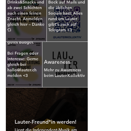
Drinks&Snacks und
Bock auf Mails und
ab zwei Schichten
die üblichen
Die OK-Arbeit ist
auch einen feinen
Socials hast: Alles
unbezahlt, für
Znacht. Anmelden
rund um Lauter
Awareness-
gleich hier – Danke
gibt's auch auf
Arbeit oder
💞
Telegram <3
Schulungen
haben wir ein
gutes Budget.
Bei Fragen oder
Interesse: Gerne
Awareness
gleich bei
hallo@lauter.ch
Mehr zu Awareness
Rest in Music,
melden <3
beim Lauter-Kollektiv
Valentin! <3
Vor einigen Tagen
haben wir vom
Tod von Valentin
Baumgartner
erfahren und uns
fehlten seither die
Lauter-Freund*in werden!
Worte. Dass ein
Freund und
Liegt die Independent-Musik am