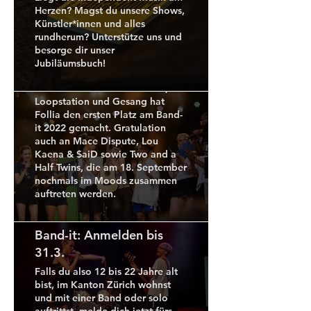
Mitglied unseres
Herzen? Magst du unsere Shows,
Kollektivs beim
Künstler*innen und alles
Wandern
rundherum? Unterstütze uns und
Follia gewinnt Band-it
verunglückt und
besorge dir unser
2022
dann einfach nicht
Jubiläumsbuch!
mehr ist, hätten
Mit einer beeindruckenden
wir uns nie
Performance aus Kontrabass,
vorstellen können.
Loopstation und Gesang hat
Viele von euch
Follia den ersten Platz am Band-
kannten Valentin
it 2022 gemacht. Gratulation
viel besser als wir,
auch an Mace Dispute, Lou
die einen Teil
Kaena & $aiD sowie Two and a
seines riesigen
Half Twins, die am 18. September
musikalischen
nochmals im Moods zusammen
Werks
Messina auf
auftreten werden.
veröffentlichen
Tour in DACH
durften und
Die Mitglieder
zusammen
Band-it: Anmelden bis
unserer Labelband
Konzerte
31.3.
Messina sind schon
organisiert und
etwas aufgeregt,
gespielt haben.
Falls du also 12 bis 22 Jahre alt
denn im Mai und
Euch allen
bist, im Kanton Zürich wohnst
Juni geht’s auf eine
wünschen wir viel
und mit einer Band oder solo
Lauter bei
zweiwöchige Tour
Kraft.
auftrittst, melde dich jetzt fürs