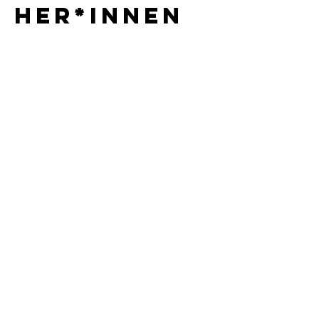
her*innen
Timo Jost
Raphael Leu
Awareness
Co-
Festivalleitung
Noemi Rosen
Olivia Kurz
Co-
Co-