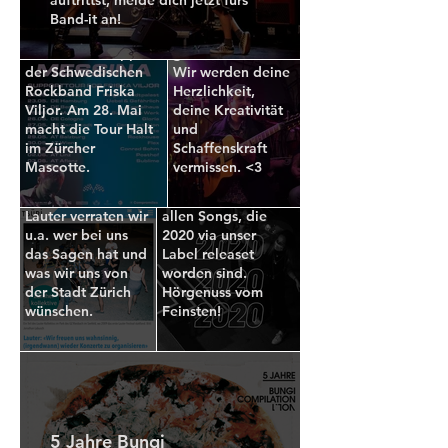
durch Deutschland,
Tsüri.ch
Valentin, danke
Band-it an!
Österreich und die
für die
Das Online
Schweiz als Support
gemeinsame Zeit.
Stadtmagazin
der Schwedischen
Wir werden deine
Tsüri.ch hat diverse
Rockband Friska
Herzlichkeit,
Das 2020er
Zürcher Kollektive
Viljor. Am 28. Mai
deine Kreativität
aus den Bereichen
Lauter Jahr auf
macht die Tour Halt
und
Kultur und
im Zürcher
Spotify
Schaffenskraft
Gesellschaft
Mascotte.
vermissen. <3
portraitiert. Im
Wir haben dir eine
Interview mit
Spotify Playlist mit
Lauter verraten wir
allen Songs, die
u.a. wer bei uns
2020 via unser
das Sagen hat und
Label releaset
was wir uns von
worden sind.
der Stadt Zürich
Hörgenuss vom
wünschen.
Feinsten!
5 Jahre Bungi