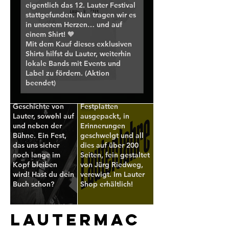
eigentlich das 12. Lauter Festival
stattgefunden. Nun tragen wir es
in unserem Herzen… und auf
einem Shirt! 🧡
Mit dem Kauf dieses exklusiven
Das Buch ist
Lauter Jahre:
Shirts hilfst du Lauter, weiterhin
getauft!
2009-2019
lokale Bands mit Events und
Label zu fördern. (Aktion
Was für ein
10 Jahre Lauter. Zum
beendet)
Abend, gefüllt mit
Jubiläum haben wir
der lebenden
alte Flyerkisten und
Geschichte von
Festplatten
Lauter, sowohl auf
ausgepackt, in
und neben der
Erinnerungen
Bühne. Ein Fest,
geschwelgt und all
das uns sicher
dies auf über 200
noch lange im
Seiten, fein gestaltet
Kopf bleiben
von Jürg Riedweg,
wird! Hast du dein
verewigt. Im Lauter
Buch schon?
Shop erhältlich!
Lautermac