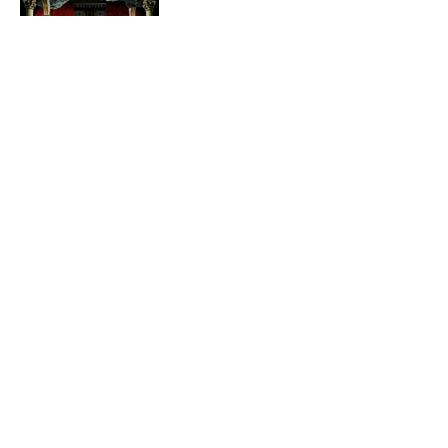
Merch
Elio Ricca -
Lovely
Underground
[Vinyl]
30
LAUTER IST EIN JUNGES
KOLLEKTIV AUS DER
SCHWEIZ.