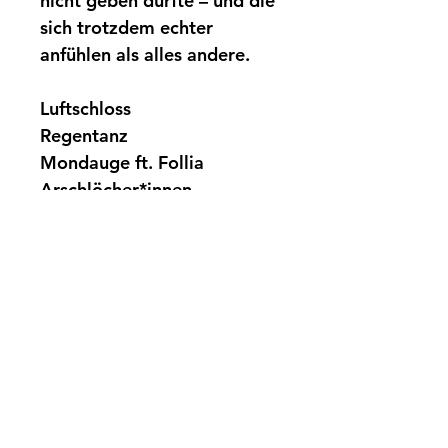
nicht geben dürfte – und die
sich trotzdem echter
anfühlen als alles andere.
Luftschloss
Regentanz
Mondauge ft. Follia
Arschlöcher*innen
Dumbo
Bonus Track: Nebelgrau ft.
La Gustav
Platte aus 100% recyceltem
Vinyl hergestellt in
Frankreich
LAUTER IST EIN JUNGES